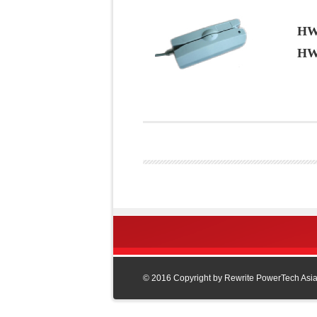
HW
HW
© 2016 Copyright by Rewrite PowerTech Asia L