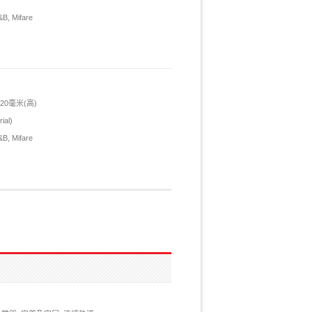
 Mifare
 20毫米(高)
al)
 Mifare