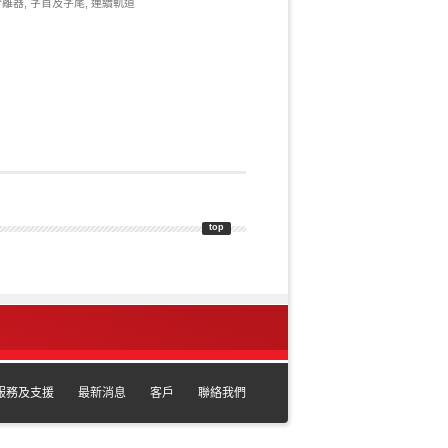
分離器, 字首及字尾, 連續軌道
top
服務及支援
最新消息
客戶
聯絡我們