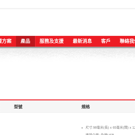
理方案
產品
服務及支援
最新消息
客戶
聯絡我
型號
規格
尺寸:98毫米(長) x 65毫米(闊) x 1