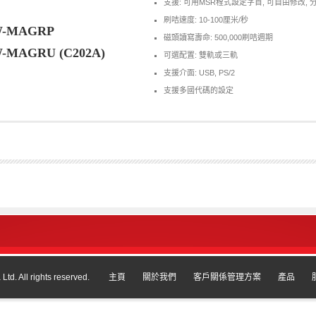
支援: 可用MSR程式設定字首, 可自由修改, 
刷咭速度: 10-100厘米/秒
-MAGRP
磁頭讀寫壽命: 500,000刷咭週期
-MAGRU (C202A)
可選配置: 雙軌或三軌
支援介面: USB, PS/2
支援多國代碼的設定
td. All rights reserved.
主頁
關於我們
客戶關係管理方案
產品