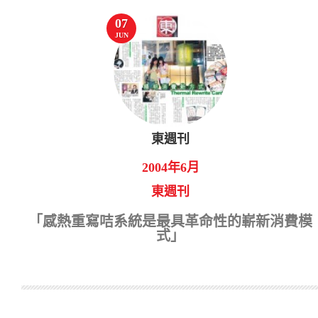
07
JUN
東週刊
2004年6月
東週刊
「感熱重寫咭系統是最具革命性的嶄新消費模
式」