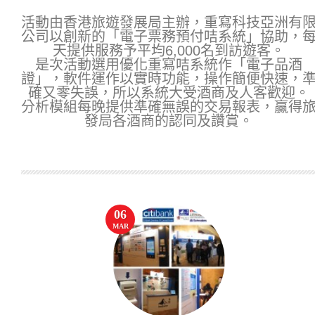
活動由香港旅遊發展局主辦，重寫科技亞洲有
公司以創新的「電子票務預付咭系統」協助，
天提供服務予平均6,000名到訪遊客。
是次活動選用優化重寫咭系統作「電子品酒
證」，軟件運作以實時功能，操作簡便快速，
確又零失誤，所以系統大受酒商及人客歡迎。
分析模組每晚提供準確無誤的交易報表，贏得
發局各酒商的認同及讚賞。
06
MAR