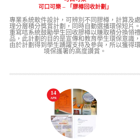
可口可樂 – 「膠樽回收計劃」
專業系統軟件設計，可辨別不同膠樽，計算及
理分層積分獎賞計劃，同時自動選播環保短片
重寫咭系統鼓勵學生回收膠樽以賺取積分換領
品，此計劃的目的是宣傳和教育學生環保意識
由於計劃得到學生踴躍支持及參與，所以獲得
境保護署的高度讚賞。
14
APR