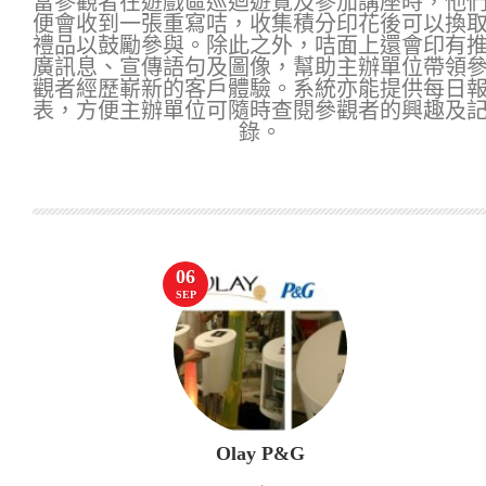
當參觀者在遊戲區巡迴遊覽及參加講座時，他
便會收到一張重寫咭，收集積分印花後可以換
禮品以鼓勵參與。除此之外，咭面上還會印有
廣訊息、宣傳語句及圖像，幫助主辦單位帶領
觀者經歷嶄新的客戶體驗。系統亦能提供每日
表，方便主辦單位可隨時查閱參觀者的興趣及
錄。
06
SEP
Olay P&G