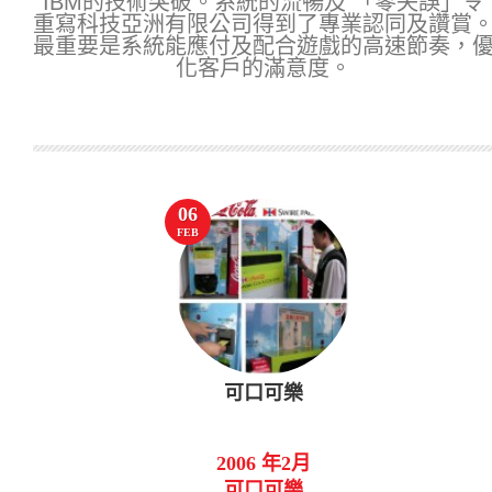
IBM的技術突破。系統的流暢及 「零失誤」令
重寫科技亞洲有限公司得到了專業認同及讚賞
最重要是系統能應付及配合遊戲的高速節奏，
化客戶的滿意度。
06
FEB
可口可樂
2006 年2月
可口可樂